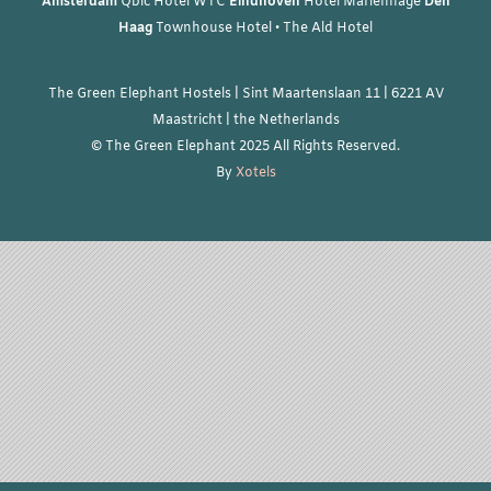
Amsterdam
Qbic Hotel WTC
Eindhoven
Hotel Mariënhage
Den
Haag
Townhouse Hotel
•
The Ald Hotel
The Green Elephant Hostels | Sint Maartenslaan 11 | 6221 AV
Maastricht | the Netherlands
© The Green Elephant 2025 All Rights Reserved.
By
Xotels