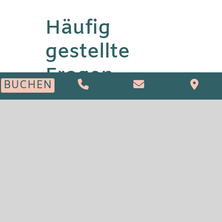
Häufig
gestellte
Fragen
BUCHEN
Wie kann ich The Green Elephant
Hostels kontaktieren?
Sie können uns per E-Mail unter
info@thegreenelephant.nl
, oder
telefonisch unter 043 321 11 20
erreichen.
Was sind die Check-in- und