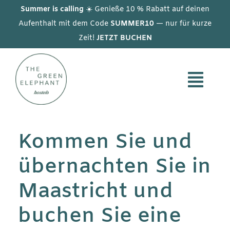
Skip
Summer is calling
☀️ Genieße 10 % Rabatt auf deinen
to
Aufenthalt mit dem Code
SUMMER10
— nur für kurze
Zeit!
JETZT BUCHEN
content
Kommen Sie und
übernachten Sie in
Maastricht und
buchen Sie eine