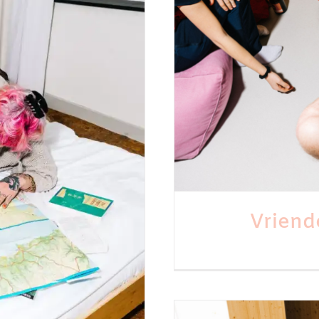
astricht
Vriend