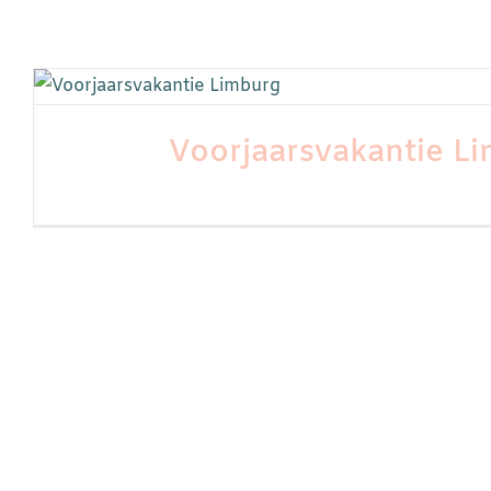
Voorjaarsvakantie L
DIRECT BOEKEN = DIRE
Arrangementen