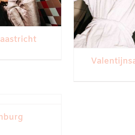
aastricht
Valentijns
mburg