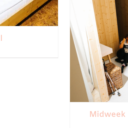
l
uid-Limburg
Midweek 