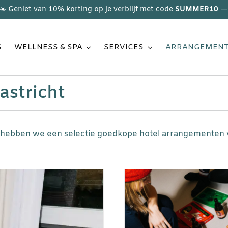
☀️ Geniet van 10% korting op je verblijf met code
SUMMER10
— 
S
WELLNESS & SPA
SERVICES
ARRANGEMEN
stricht
g, hebben we een selectie goedkope hotel arrangementen 