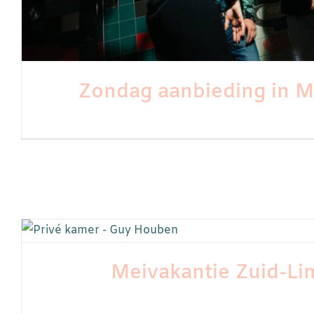
Zondag aanbieding in M
Meivakantie Zuid-Li