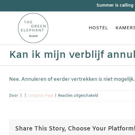
Skip
Summer is calling
to
content
HOSTEL
KAMER
Kan ik mijn verblijf annu
Nee. Annuleren of eerder vertrekken is niet mogelijk. 
voor
Door
|
|
Longstay Page
|
Reacties uitgeschakeld
Kan
ik
mijn
verblijf
Share This Story, Choose Your Platform
annuleren?