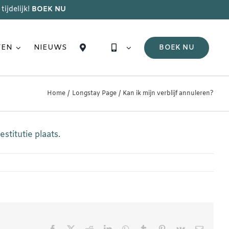
tijdelijk!
BOEK NU
TEN
NIEUWS
BOEK NU
Home
Longstay Page
Kan ik mijn verblijf annuleren?
stitutie plaats.
Facebook
X
Reddit
LinkedIn
WhatsApp
Tumblr
Pinterest
Vk
E-