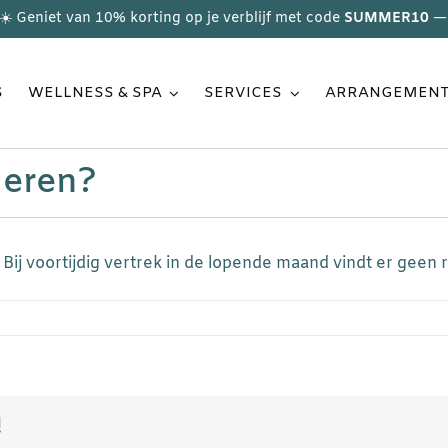
☀️ Geniet van 10% korting op je verblijf met code
SUMMER10
— 
S
WELLNESS & SPA
SERVICES
ARRANGEMEN
leren?
Bij voortijdig vertrek in de lopende maand vindt er geen re
!