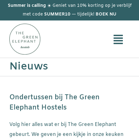
Skip
Summer is calling
☀️ Geniet van 10% korting op je verblijf
to
met code
SUMMER10
— tijdelijk!
BOEK NU
content
Nieuws
Ondertussen bij The Green
Elephant Hostels
Volg hier alles wat er bij The Green Elephant
gebeurt. We geven je een kijkje in onze keuken