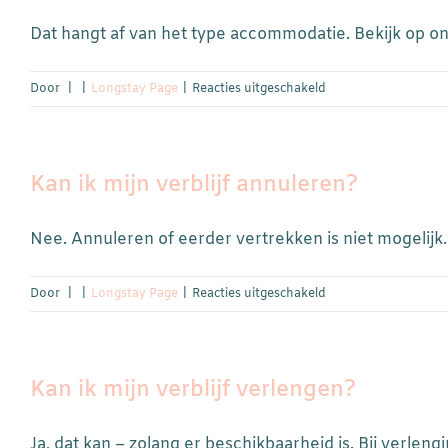
Dat hangt af van het type accommodatie. Bekijk op onz
voor
Door
|
|
Longstay Page
|
Reacties uitgeschakeld
Is
de
kamer
Kan ik mijn verblijf annuleren?
gemeubileerd?
Nee. Annuleren of eerder vertrekken is niet mogelijk. Bi
voor
Door
|
|
Longstay Page
|
Reacties uitgeschakeld
Kan
ik
mijn
Kan ik mijn verblijf verlengen?
verblijf
annuleren?
Ja, dat kan – zolang er beschikbaarheid is. Bij verlengin