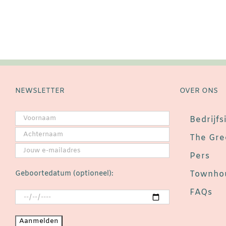
of
laat
uniek?
kan
ik
in-
en
uitchecken
bij
NEWSLETTER
OVER ONS
The
Green
Bedrijfs
Elephant?
The Gre
Pers
Geboortedatum (optioneel):
Townhou
FAQs