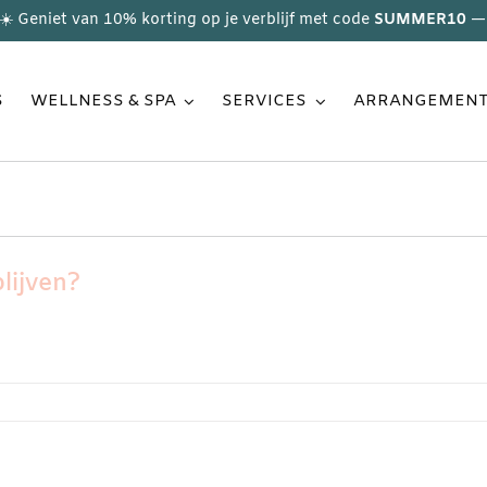
☀️ Geniet van 10% korting op je verblijf met code
SUMMER10
— 
S
WELLNESS & SPA
SERVICES
ARRANGEMEN
lijven?