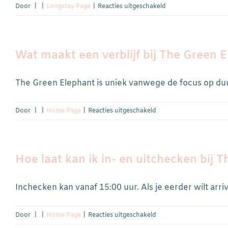
voor
Door
|
|
Longstay Page
|
Reacties uitgeschakeld
Wat
is
de
Wat maakt een verblijf bij The Green E
minimale
verblijfsduur?
The Green Elephant is uniek vanwege de focus op duur
voor
Door
|
|
Home Page
|
Reacties uitgeschakeld
Wat
maakt
een
Hoe laat kan ik in- en uitchecken bij 
verblijf
bij
The
Inchecken kan vanaf 15:00 uur. Als je eerder wilt arrive
Green
Elephant
voor
Door
|
|
Home Page
|
Reacties uitgeschakeld
speciaal
Hoe