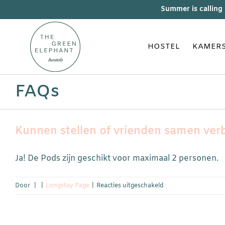
Skip
Summer is calling
to
content
HOSTEL
KAMER
FAQs
Kunnen stellen of vrienden samen verb
Ja! De Pods zijn geschikt voor maximaal 2 personen.
voor
Door
|
|
Longstay Page
|
Reacties uitgeschakeld
Kunnen
stellen
of