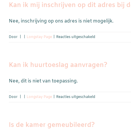
Kan ik mij inschrijven op dit adres bij
vrienden
samen
verblijven?
Nee, inschrijving op ons adres is niet mogelijk.
voor
Door
|
|
Longstay Page
|
Reacties uitgeschakeld
Kan
ik
mij
Kan ik huurtoeslag aanvragen?
inschrijven
op
dit
Nee, dit is niet van toepassing.
adres
bij
voor
Door
|
|
Longstay Page
|
Reacties uitgeschakeld
de
Kan
gemeente?
ik
huurtoeslag
Is de kamer gemeubileerd?
aanvragen?