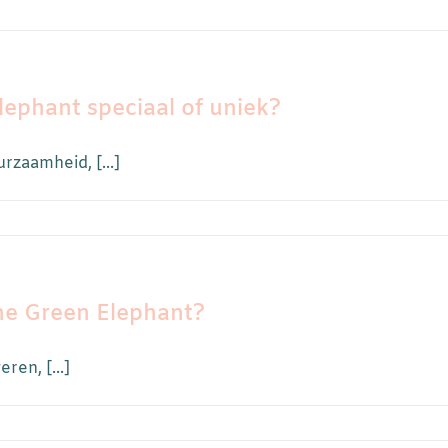
lephant speciaal of uniek?
zaamheid, [...]
The Green Elephant?
ren, [...]