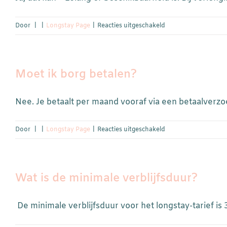
voor
Door
|
|
Longstay Page
|
Reacties uitgeschakeld
Kan
ik
mijn
Moet ik borg betalen?
verblijf
verlengen?
Nee. Je betaalt per maand vooraf via een betaalverzoek
voor
Door
|
|
Longstay Page
|
Reacties uitgeschakeld
Moet
ik
borg
Wat is de minimale verblijfsduur?
betalen?
De minimale verblijfsduur voor het longstay-tarief is