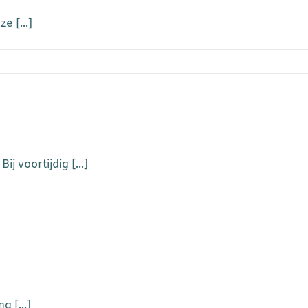
e [...]
j voortijdig [...]
g [...]